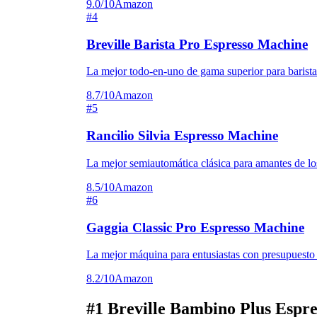
9.0/10
Amazon
#4
Breville Barista Pro Espresso Machine
La mejor todo-en-uno de gama superior para barista
8.7/10
Amazon
#5
Rancilio Silvia Espresso Machine
La mejor semiautomática clásica para amantes de los
8.5/10
Amazon
#6
Gaggia Classic Pro Espresso Machine
La mejor máquina para entusiastas con presupuesto
8.2/10
Amazon
#1
Breville Bambino Plus Espr