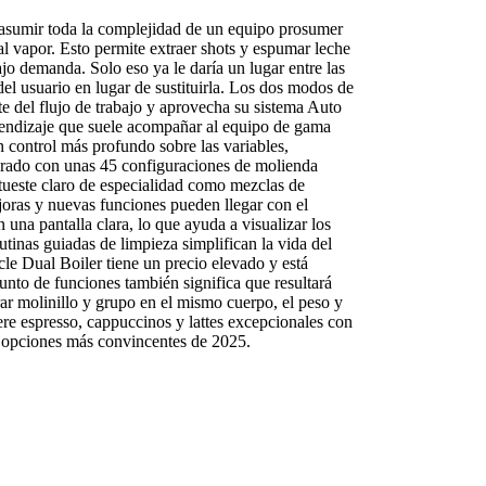
n asumir toda la complejidad de un equipo prosumer
al vapor. Esto permite extraer shots y espumar leche
jo demanda. Solo eso ya le daría un lugar entre las
l usuario en lugar de sustituirla. Los dos modos de
e del flujo de trabajo y aprovecha su sistema Auto
prendizaje que suele acompañar al equipo de gama
n control más profundo sobre las variables,
tegrado con unas 45 configuraciones de molienda
de tueste claro de especialidad como mezclas de
joras y nuevas funciones pueden llegar con el
una pantalla clara, lo que ayuda a visualizar los
utinas guiadas de limpieza simplifican la vida del
cle Dual Boiler tiene un precio elevado y está
junto de funciones también significa que resultará
ar molinillo y grupo en el mismo cuerpo, el peso y
ere espresso, cappuccinos y lattes excepcionales con
s opciones más convincentes de 2025.