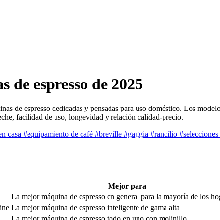
s de espresso de 2025
uinas de espresso dedicadas y pensadas para uso doméstico. Los modelos
che, facilidad de uso, longevidad y relación calidad‑precio.
en casa
#equipamiento de café
#breville
#gaggia
#rancilio
#seleccione
Mejor para
La mejor máquina de espresso en general para la mayoría de los ho
ine
La mejor máquina de espresso inteligente de gama alta
La mejor máquina de espresso todo en uno con molinillo