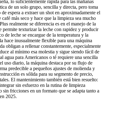
eña, lo suficientemente rápida para las mañanas
ica de un solo grupo, sencilla y directa, pero toma
o de espera a extraer un shot en aproximadamente el
de café más seco y hace que la limpieza sea mucho
us realmente se diferencia es en el manejo de la
 permite texturizar la leche con rapidez y producir
o de leche se encargue de la temperatura y la
l la hace inusualmente flexible para una máquina
cida obligan a rellenar constantemente, especialmente
duce al mínimo esa molestia y sigue siendo fácil de
al agua para Americanos o té requiere una sencilla
 uso diario, la máquina destaca por su flujo de
 forma predecible a pequeños ajustes de molienda y
nstrucción es sólida para su segmento de precio,
tales. El mantenimiento también está bien resuelto:
integrar sin esfuerzo en la rutina de limpieza
sin fricciones en un formato que se adapta tanto a
 en 2025.