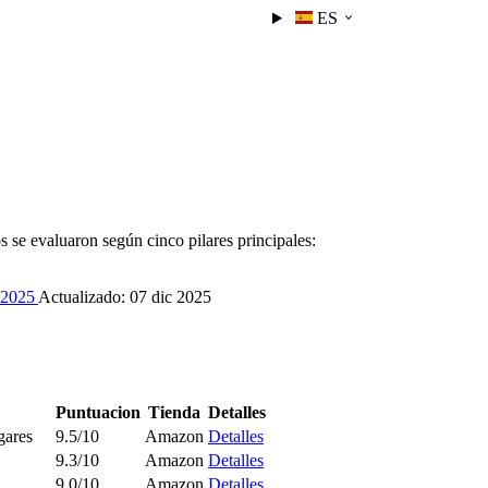
ES
 se evaluaron según cinco pilares principales:
s 2025
Actualizado:
07 dic 2025
Puntuacion
Tienda
Detalles
gares
9.5/10
Amazon
Detalles
9.3/10
Amazon
Detalles
9.0/10
Amazon
Detalles