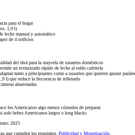
cta para el hogar
ox. 1,9 l)
 leche manual y automático
por de 4 orificios
 calidad del shot para la mayoría de usuarios domésticos
ermite un texturizado rápido de leche al estilo cafetería
aptan tanto a principiantes como a usuarios que quieren ajustar parám
,9 l) que reduce la frecuencia de rellenado
cimeras abarrotadas
 hace los Americanos algo menos cómodos de preparar
si solo bebes Americanos largos o long blacks
ento: 2025
s que cumplen los requisitos.
Publicidad y Monetización
.