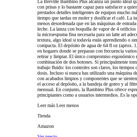
La Breville Bambino Plus alcanza un punto ideal qu
con prisas y lo bastante capaz para satisfacer a qui
prestados detalles inteligentes de equipos mucho m
tiempo que tardas en moler y dosificar el café. La 
menos desordenada que en las máquinas de entrada 
leche. La lanza con boquilla de vapor de 4 orificios
la microespuma fina necesaria para un latte art ade
textura, algo ideal si todavía estás aprendiendo o 
compacta. El depósito de agua de 64 fl oz (aprox. 1,
en hogares donde se preparan con frecuencia varios
retirar y limpiar. El único compromiso ergonómico r
combinación de dos botones. Si principalmente tomas
trabajo fluido: los controles son claros, los tiempo
dosis. Incluso si nunca has utilizado una máquina d
con acabados limpios y componentes que se sienten ro
el acceso al depósito, a la bandeja de goteo y al filt
mensual. En conjunto, la Bambino Plus ofrece espre
principiantes como a usuarios intermedios. Es la o
Leer más
Leer menos
Tienda
Amazon
Ver precio