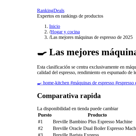
RankingDeals
Expertos en rankings de productos
Inicio
/
Hogar y cocina
/
Las mejores máquinas de espresso de 2025
🍳
Las mejores máquina
Esta clasificación se centra exclusivamente en máq
calidad del espresso, rendimiento en espumado de le
🍳
home-kitchen
#máquinas de espresso
#espresso 
Comparativa rapida
La disponibilidad en tienda puede cambiar
Puesto
Producto
#1
Breville Bambino Plus Espresso Machine
#2
Breville Oracle Dual Boiler Espresso Mach
#3
Breville Barista Express