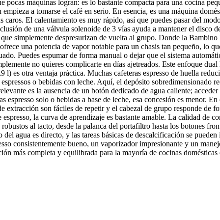
e pocas máquinas logran: es lo bastante compacta para una cocina pequ
en empieza a tomarse el café en serio. En esencia, es una máquina domést
ás caros. El calentamiento es muy rápido, así que puedes pasar del mod
inclusión de una válvula solenoide de 3 vías ayuda a mantener el disco 
que simplemente despresurizan de vuelta al grupo. Donde la Bambino Pl
 ofrece una potencia de vapor notable para un chasis tan pequeño, lo que
cuado. Puedes espumar de forma manual o dejar que el sistema automátic
simplemente no quieres complicarte en días ajetreados. Este enfoque dua
9 l) es otra ventaja práctica. Muchas cafeteras espresso de huella redu
 espressos o bebidas con leche. Aquí, el depósito sobredimensionado re
elevante es la ausencia de un botón dedicado de agua caliente; acceder 
 espresso solo o bebidas a base de leche, esa concesión es menor. En el
s de extracción son fáciles de repetir y el cabezal de grupo responde de
e espresso, la curva de aprendizaje es bastante amable. La calidad de co
bustos al tacto, desde la palanca del portafiltro hasta los botones fron
ro del agua es directo, y las tareas básicas de descalcificación se pueden 
sso consistentemente bueno, un vaporizador impresionante y un manejo 
pción más completa y equilibrada para la mayoría de cocinas domésticas