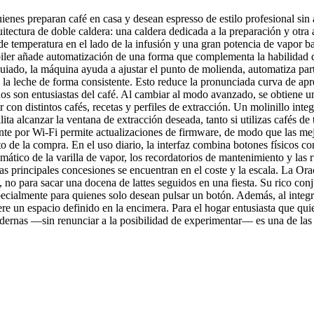
ienes preparan café en casa y desean espresso de estilo profesional si
itectura de doble caldera: una caldera dedicada a la preparación y otra 
de temperatura en el lado de la infusión y una gran potencia de vapor ba
iler añade automatización de una forma que complementa la habilidad de
uiado, la máquina ayuda a ajustar el punto de molienda, automatiza part
e la leche de forma consistente. Esto reduce la pronunciada curva de a
odos son entusiastas del café. Al cambiar al modo avanzado, se obtiene u
r con distintos cafés, recetas y perfiles de extracción. Un molinillo in
ilita alcanzar la ventana de extracción deseada, tanto si utilizas cafés 
ente por Wi‑Fi permite actualizaciones de firmware, de modo que las me
de la compra. En el uso diario, la interfaz combina botones físicos con 
ático de la varilla de vapor, los recordatorios de mantenimiento y las r
s principales concesiones se encuentran en el coste y la escala. La Ora
 no para sacar una docena de lattes seguidos en una fiesta. Su rico con
ecialmente para quienes solo desean pulsar un botón. Además, al integr
ere un espacio definido en la encimera. Para el hogar entusiasta que qui
dernas —sin renunciar a la posibilidad de experimentar— es una de la