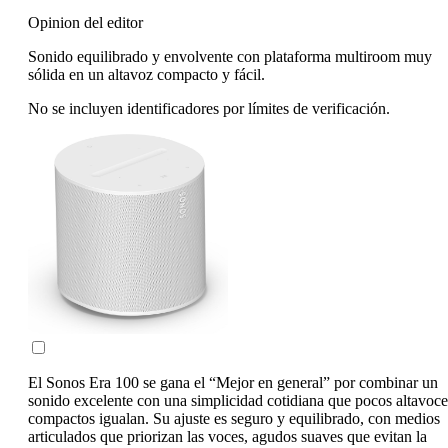
Opinion del editor
Sonido equilibrado y envolvente con plataforma multiroom muy
sólida en un altavoz compacto y fácil.
No se incluyen identificadores por límites de verificación.
El Sonos Era 100 se gana el “Mejor en general” por combinar un
sonido excelente con una simplicidad cotidiana que pocos altavoce
compactos igualan. Su ajuste es seguro y equilibrado, con medios
articulados que priorizan las voces, agudos suaves que evitan la