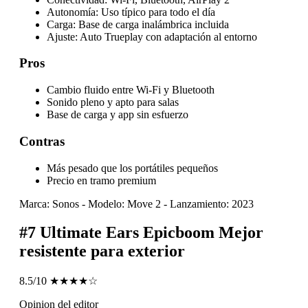
Autonomía:
Uso típico para todo el día
Carga:
Base de carga inalámbrica incluida
Ajuste:
Auto Trueplay con adaptación al entorno
Pros
Cambio fluido entre Wi‑Fi y Bluetooth
Sonido pleno y apto para salas
Base de carga y app sin esfuerzo
Contras
Más pesado que los portátiles pequeños
Precio en tramo premium
Marca: Sonos
-
Modelo: Move 2
-
Lanzamiento: 2023
#7
Ultimate Ears Epicboom
Mejor
resistente para exterior
8.5/10
★★★★☆
Opinion del editor