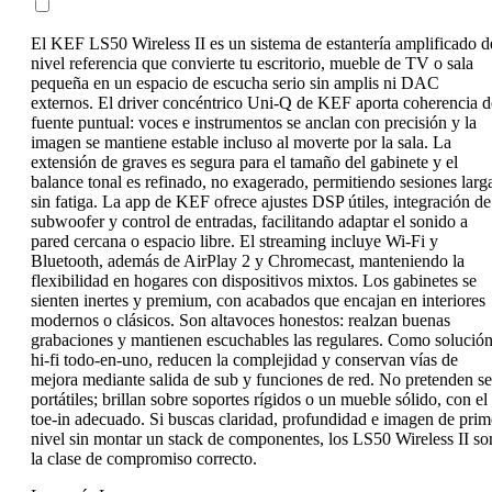
El KEF LS50 Wireless II es un sistema de estantería amplificado d
nivel referencia que convierte tu escritorio, mueble de TV o sala
pequeña en un espacio de escucha serio sin amplis ni DAC
externos. El driver concéntrico Uni‑Q de KEF aporta coherencia d
fuente puntual: voces e instrumentos se anclan con precisión y la
imagen se mantiene estable incluso al moverte por la sala. La
extensión de graves es segura para el tamaño del gabinete y el
balance tonal es refinado, no exagerado, permitiendo sesiones larg
sin fatiga. La app de KEF ofrece ajustes DSP útiles, integración de
subwoofer y control de entradas, facilitando adaptar el sonido a
pared cercana o espacio libre. El streaming incluye Wi‑Fi y
Bluetooth, además de AirPlay 2 y Chromecast, manteniendo la
flexibilidad en hogares con dispositivos mixtos. Los gabinetes se
sienten inertes y premium, con acabados que encajan en interiores
modernos o clásicos. Son altavoces honestos: realzan buenas
grabaciones y mantienen escuchables las regulares. Como solució
hi‑fi todo‑en‑uno, reducen la complejidad y conservan vías de
mejora mediante salida de sub y funciones de red. No pretenden se
portátiles; brillan sobre soportes rígidos o un mueble sólido, con el
toe‑in adecuado. Si buscas claridad, profundidad e imagen de prim
nivel sin montar un stack de componentes, los LS50 Wireless II so
la clase de compromiso correcto.