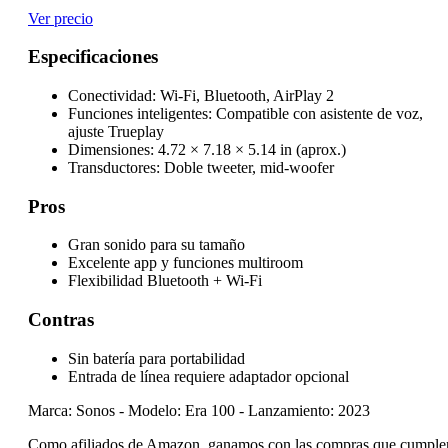
Ver precio
Especificaciones
Conectividad:
Wi‑Fi, Bluetooth, AirPlay 2
Funciones inteligentes:
Compatible con asistente de voz,
ajuste Trueplay
Dimensiones:
4.72 × 7.18 × 5.14 in (aprox.)
Transductores:
Doble tweeter, mid‑woofer
Pros
Gran sonido para su tamaño
Excelente app y funciones multiroom
Flexibilidad Bluetooth + Wi‑Fi
Contras
Sin batería para portabilidad
Entrada de línea requiere adaptador opcional
Marca: Sonos
-
Modelo: Era 100
-
Lanzamiento: 2023
Como afiliados de Amazon, ganamos con las compras que cumple