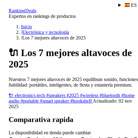
ES
RankingDeals
Expertos en rankings de productos
Inicio
/
Electrónica y tecnología
/
Los 7 mejores altavoces de 2025
🔌
Los 7 mejores altavoces de
2025
Nuestros 7 mejores altavoces de 2025 equilibran sonido, funciones
fiabilidad: portátiles, inteligentes, de fiesta y estantería premium.
🔌
electronics-tech
#speakers
#2025
#wireless
#bluetooth
#home
audio
#portable
#smart speaker
#bookshelf
Actualizado:
02 nov
2025
Comparativa rapida
La disponibilidad en tienda puede cambiar