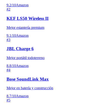
9.2/10
Amazon
#2
KEF LS50 Wireless II
Mejor estantería premium
9.1/10
Amazon
#3
JBL Charge 6
Mejor portátil todoterreno
8.8/10
Amazon
#4
Bose SoundLink Max
Mejor en batería y construcción
8.7/10
Amazon
#5