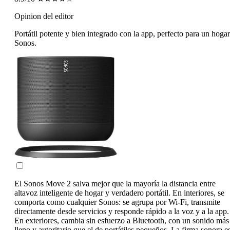
Opinion del editor
Portátil potente y bien integrado con la app, perfecto para un hogar
Sonos.
El Sonos Move 2 salva mejor que la mayoría la distancia entre
altavoz inteligente de hogar y verdadero portátil. En interiores, se
comporta como cualquier Sonos: se agrupa por Wi‑Fi, transmite
directamente desde servicios y responde rápido a la voz y a la app.
En exteriores, cambia sin esfuerzo a Bluetooth, con un sonido más
lleno y autoritario que el de portátiles pequeños. La firma sonora e