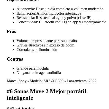
Autonomía:
Hasta un día completo a volumen moderado
Iluminación:
Anillos multicolor integrados
Resistencia:
Resistente al agua y polvo (clase IP)
Conectividad:
Bluetooth con EQ en app y emparejamiento
Pros
Volumen impresionante para su tamaño
Graves atractivos sin exceso de boom
Cómoda asa e iluminación
Contras
Grande para mochila
No gana en imagen audiófila
Marca: Sony
-
Modelo: SRS-XG300
-
Lanzamiento: 2022
#6
Sonos Move 2
Mejor portátil
inteligente
8.9/10
★★★★☆