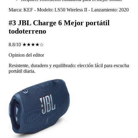
Marca: KEF
-
Modelo: LS50 Wireless II
-
Lanzamiento: 2020
#3
JBL Charge 6
Mejor portátil
todoterreno
8.8/10
★★★★☆
Opinion del editor
Resistente, duradero y equilibrado: elección fácil para escucha
portátil diaria.