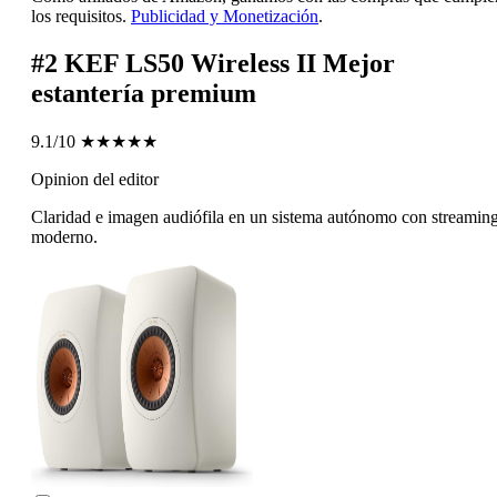
los requisitos.
Publicidad y Monetización
.
#2
KEF LS50 Wireless II
Mejor
estantería premium
9.1/10
★★★★★
Opinion del editor
Claridad e imagen audiófila en un sistema autónomo con streamin
moderno.