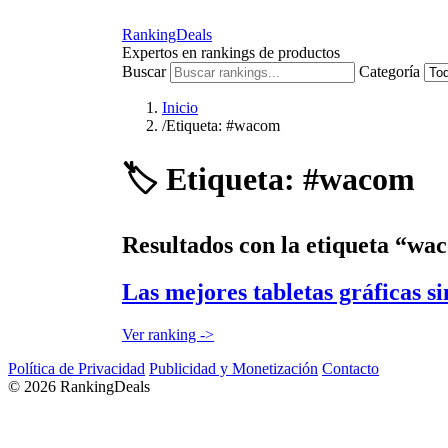
RankingDeals
Expertos en rankings de productos
Buscar
Categoría
Inicio
/
Etiqueta: #wacom
🏷️
Etiqueta: #wacom
Resultados con la etiqueta “wa
Las mejores tabletas gráficas si
Ver ranking ->
Política de Privacidad
Publicidad y Monetización
Contacto
© 2026 RankingDeals