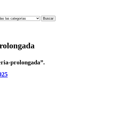
Buscar
prolongada
eria-prolongada”.
025